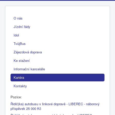
O nás
Jízdní řády
Idol
TvůjBus
Zájezdová doprava
Ke stažení
Informační kanceláře
Kariéra
Kontakty
Pozice:
Řidič(ka) autobusu v linkové dopravě - LIBEREC - náborový
příspěvek 25 000 Kč