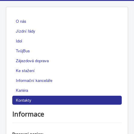
O nás
Jízdní řády
Idol
TvůjBus
Zájezdová doprava
Ke stažení
Informační kanceláře
Kariéra
Kontakty
Informace
Pracovní pozice: