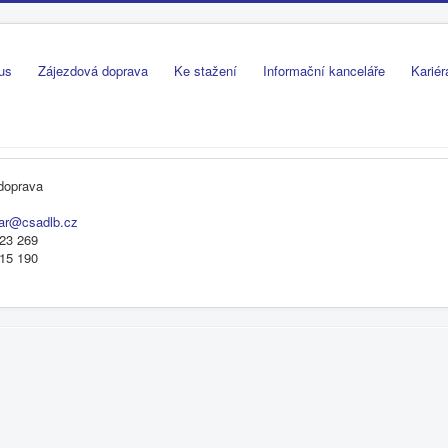
us
Zájezdová doprava
Ke stažení
Informační kanceláře
Kariér
doprava
bar@csadlb.cz
23 269
15 190