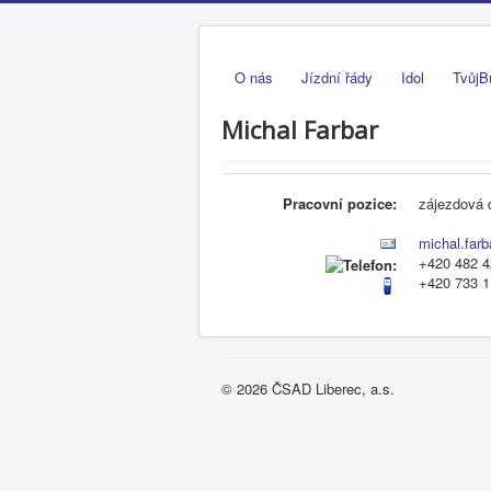
O nás
Jízdní řády
Idol
TvůjB
Michal Farbar
Pracovní pozice:
zájezdová 
michal.far
+420 482 4
+420 733 1
© 2026 ČSAD Liberec, a.s.